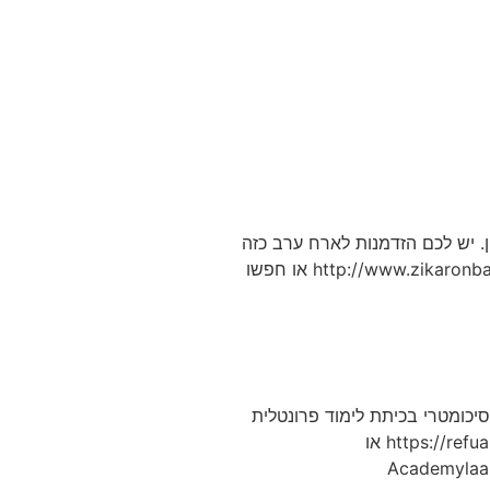
ן. יש לכם הזדמנות לארח ערב כזה
וליצור מפגש משמעותי לאורחים, לחברים ולבני המשפחה שלכם.לרישום, לחצו על הלינק הבא: http://www.zikaronbasalon.com או חפשו
כומטרי בכיתת לימוד פרונטלית
במחיר מסובסד עבורכם !! 1820 ₪ בלבד ההרשמה בעיצומה כל הפרטים ממש כאן https://refualaam.co.il/site/page או