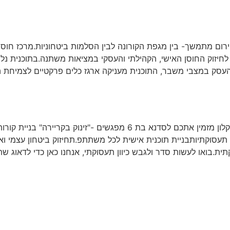
רום מתמשך- בין מגפת הקורונה לבין הסלמות ביטחוניות.מרכז חוס
ת לחיזוק החוסן האישי, הקהילתי והעסקי במציאות משתנה.בתוכנית נ
 העסק במצבי משבר, התוכנית מעניקה ארגז כלים פרקטיים לצמיחת 
סדנת זינוק בקריירה מרכז הצעירים אשקלון מזמין אתכם לסדנא בת 6 מפגשים 
 תעסוקתיותבניית תוכנית אישית לכל משתתפ.תחיזוק ביטחון עצמי וא
ית.בואו לעשות סדר ולגבש כיוון תעסוקתי, אנחנו כאן כדי לדאוג ש