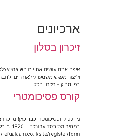
ארכיונים
זיכרון בסלון
איפה אתם עושים את יום השואה?אצלכם ב
בפייסבוק – זיכרון בסלון
קורס פסיכומטרי
מהפכת הפסיכומטרי כבר כאן! מרכז הצ
https://refualaam.co.il/site/register/formפרטים נוספים בטלפון: 039050380ובמייל: il.com